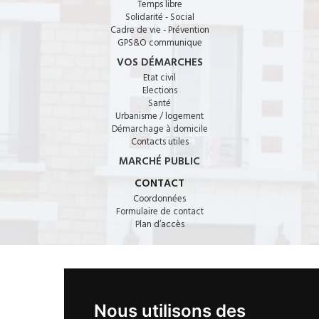
Temps libre
Solidarité - Social
Cadre de vie - Prévention
GPS&O communique
VOS DÉMARCHES
Etat civil
Elections
Santé
Urbanisme / logement
Démarchage à domicile
Contacts utiles
MARCHÉ PUBLIC
CONTACT
Coordonnées
Formulaire de contact
Plan d’accès
CONTACT
Nous utilisons des
17, bd de la République · 78440 PORCHEVILLE