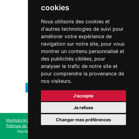
cookies
01 30 98 87 87
Nous utilisons des cookies et
hotel-de-ville@mairie-porcheville.fr
d'autres technologies de suivi pour
améliorer votre expérience de
navigation sur notre site, pour vous
montrer un contenu personnalisé et
des publicités ciblées, pour
analyser le trafic de notre site et
pour comprendre la provenance de
HORAIRES
nos visiteurs.
9h00 - 12h15 | 13h30 - 17h30
Lundi à vendredi
J'accepte
Fermé
Samedi
Je refuse
Changer mes préférences
Mentions légales
-
Gestion des cookies
-
Politique de gestion des cookies
-
Politique de confidentialité
- Site non conforme au RGAA - © 2019 Ville de
Porcheville - Tous droits réservés | Réalisé par
NowwweB.com