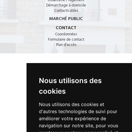
Démarchage à domicile
Contacts utiles
MARCHÉ PUBLIC
CONTACT
Coordonnées
Formulaire de contact
Plan d’accès
CONTACT
Nous utilisons des
17, bd de la République · 78440 PORCHEVILLE
cookies
01 30 98 87 87
Nous utilisons des cookies et
hotel-de-ville@mairie-porcheville.fr
d'autres technologies de suivi pour
améliorer votre expérience de
navigation sur notre site, pour vous