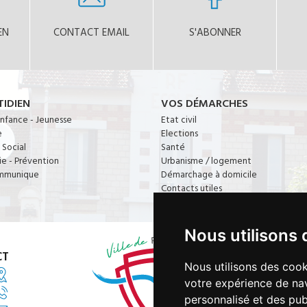
EN
CONTACT EMAIL
S'ABONNER
IDIEN
VOS DÉMARCHES
Enfance - Jeunesse
Etat civil
e
Elections
- Social
Santé
ie - Prévention
Urbanisme / logement
mmunique
Démarchage à domicile
Contacts utiles
Nous utilisons 
CT
H
Nous utilisons des cook
votre expérience de nav
personnalisé et des publ