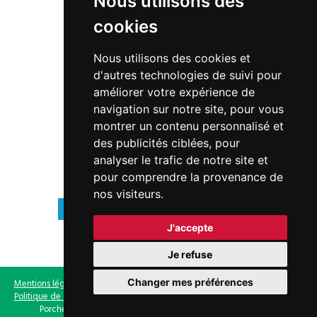
Nous utilisons des
17, bd de la République · 78440 PORCHEVILLE
cookies
01 30 98 87 87
Nous utilisons des cookies et
hotel-de-ville@mairie-porcheville.fr
d'autres technologies de suivi pour
améliorer votre expérience de
navigation sur notre site, pour vous
montrer un contenu personnalisé et
des publicités ciblées, pour
analyser le trafic de notre site et
pour comprendre la provenance de
HORAIRES
nos visiteurs.
9h00 - 12h15 | 13h30 - 17h30
Lundi à vendredi
J'accepte
Fermé
Samedi
Je refuse
Changer mes préférences
Mentions légales
-
Gestion des cookies
-
Politique de gestion des cookies
-
Politique de confidentialité
- Site non conforme au RGAA - © 2019 Ville de
Porcheville - Tous droits réservés | Réalisé par
NowwweB.com