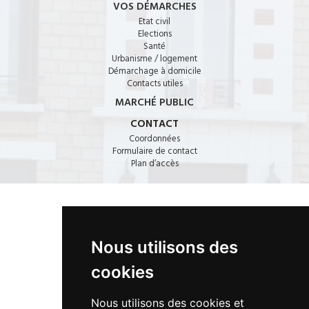
VOS DÉMARCHES
Etat civil
Elections
Santé
Urbanisme / logement
Démarchage à domicile
Contacts utiles
MARCHÉ PUBLIC
CONTACT
Coordonnées
Formulaire de contact
Plan d’accès
CONTACT
Nous utilisons des
17, bd de la République · 78440 PORCHEVILLE
cookies
01 30 98 87 87
Nous utilisons des cookies et
hotel-de-ville@mairie-porcheville.fr