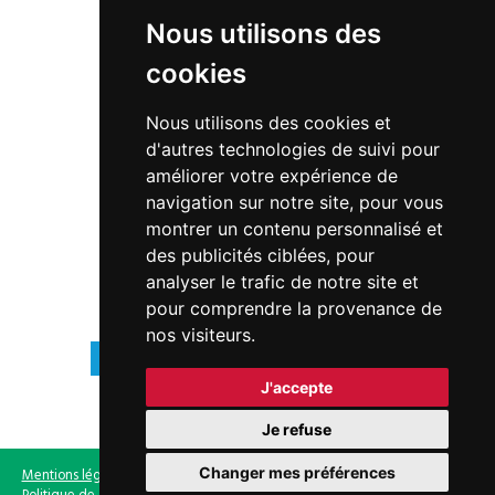
Nous utilisons des
17, bd de la République · 78440 PORCHEVILLE
cookies
01 30 98 87 87
Nous utilisons des cookies et
hotel-de-ville@mairie-porcheville.fr
d'autres technologies de suivi pour
améliorer votre expérience de
navigation sur notre site, pour vous
montrer un contenu personnalisé et
des publicités ciblées, pour
analyser le trafic de notre site et
pour comprendre la provenance de
HORAIRES
nos visiteurs.
9h00 - 12h15 | 13h30 - 17h30
Lundi à vendredi
J'accepte
Fermé
Samedi
Je refuse
Changer mes préférences
Mentions légales
-
Gestion des cookies
-
Politique de gestion des cookies
-
Politique de confidentialité
- Site non conforme au RGAA - © 2019 Ville de